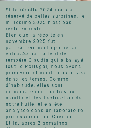
Si la récolte 2024 nous a
réservé de belles surprises, le
millésime 2025 n’est pas
resté en reste.
Bien que la récolte en
novembre 2025 fut
particulièrement épique car
entravée par la terrible
tempête Claudia qui a balayé
tout le Portugal, nous avons
persévéré et cueilli nos olives
dans les temps. Comme
d’habitude, elles sont
immédiatement parties au
moulin et dès l’extraction de
notre huile, elle a été
analysée dans un laboratoire
professionnel de Covilhā.
Et là, après 2 semaines