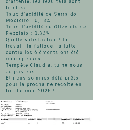
d’attente, les résultats sont
tombés :
Taux d’acidité de Serra do
Mosteiro : 0,18%
Taux d’acidité de Oliveraie de
Rebolais : 0,33%
Quelle satisfaction ! Le
travail, la fatigue, la lutte
contre les éléments ont été
récompensés.
Tempête Claudia, tu ne nous
as pas eus !
Et nous sommes déjà prêts
pour la prochaine récolte en
fin d’année 2026 !