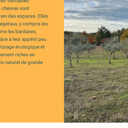
es Véritables
s chèvres sont
etien des espaces. Elles
végétaux, y compris les
me les bardanes,
âce à leur appétit peu
pâturage écologique et
èrement riches en
is naturel de grande