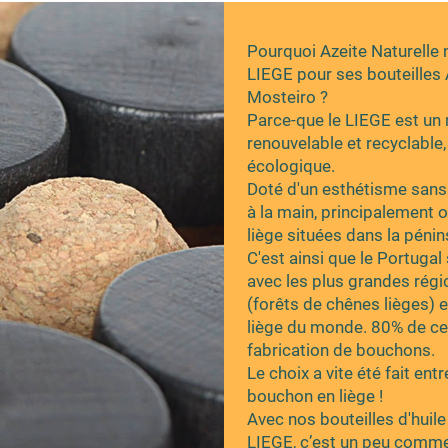
Pourquoi Azeite Naturelle 
LIEGE pour ses bouteilles 
Mosteiro ?
Parce-que le LIEGE est un 
renouvelable et recyclable
écologique.
Doté d'un esthétisme sans p
à la main, principalement o
liège situées dans la pénin
C'est ainsi que le Portuga
avec les plus grandes ré
(forêts de chênes lièges) e
liège du monde. 80% de ce l
fabrication de bouchons.
Le choix a vite été fait en
bouchon en liège !
Avec nos bouteilles d'huil
LIEGE, c’est un peu comme