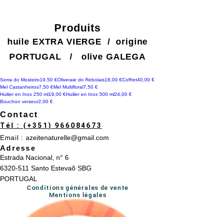
Produits
huile EXTRA VIERGE / origine
PORTUGAL / olive GALEGA
Prix
Prix
Prix
Serra do Mosteiro
19,50 €
Oliveraie do Rebolais
18,00 €
Coffret
40,00 €
Prix
Prix
Mel Castanheiros
7,50 €
Mel Multifloral
7,50 €
Prix
Prix
Huilier en Inox 250 ml
19,00 €
Huilier en Inox 500 ml
24,00 €
Prix
Bouchon verseur
2,00 €
Contact
‭Tél : (+351) 966084673
Email :
azeitenaturelle@gmail.com
Adresse
Estrada Nacional, n° 6
6320-511 Santo Estevaõ SBG
PORTUGAL
Conditions générales de vente
Mentions légales